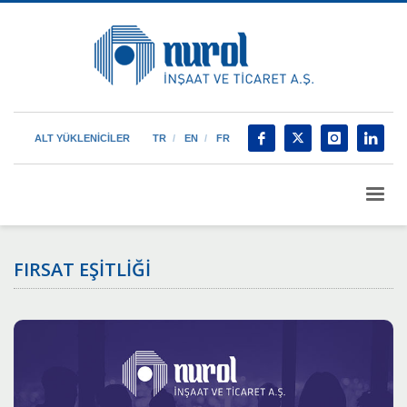
ALT YÜKLENİCİLER
TR
EN
FR
FIRSAT EŞİTLİĞİ