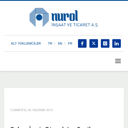
ALT YÜKLENİCİLER
TR
EN
FR
CUMARTESI, 06 HAZIRAN 2015