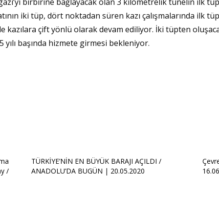
i’yi birbirine bağlayacak olan 3 kilometrelik tünelin ilk tüp
ının iki tüp, dört noktadan süren kazı çalışmalarında ilk tüp
de kazılara çift yönlü olarak devam ediliyor. İki tüpten oluş
 yılı başında hizmete girmesi bekleniyor.
rma
TÜRKİYE’NİN EN BÜYÜK BARAJI AÇILDI /
Çevre
y /
ANADOLU’DA BUGÜN | 20.05.2020
16.0