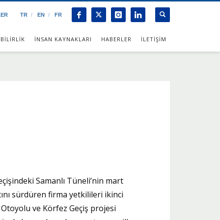
LER
TR
EN
FR
BİLİRLİK
İNSAN KAYNAKLARI
HABERLER
İLETİŞİM
çişindeki Samanlı Tüneli’nin mart
nı sürdüren firma yetkilileri ikinci
r Otoyolu ve Körfez Geçiş projesi