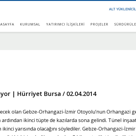
ALT YÜKLENİCİ
ASAYFA
KURUMSAL
YATIRIMCI İLİŞKİLERİ
PROJELER
SÜRDÜRÜLE
ıyor | Hürriyet Bursa / 02.04.2014
irecek olan Gebze-Orhangazi-İzmir Otoyolu’nun Orhangazi ge
 ardından ikinci tüpte de kazılarda sona gelindi. Tünel inşaatı
n ikinci yarısında olacağını söylediler. Gebze-Orhangazi-İzmi