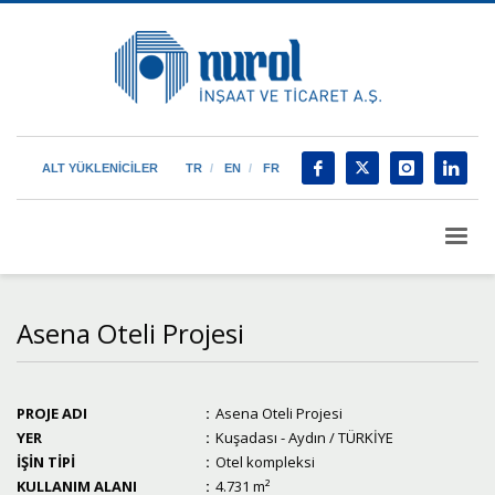
ALT YÜKLENİCİLER
TR
EN
FR
Asena Oteli Projesi
PROJE ADI
:
Asena Oteli Projesi
YER
:
Kuşadası - Aydın / TÜRKİYE
İŞİN TİPİ
:
Otel kompleksi
KULLANIM ALANI
:
4.731 m²