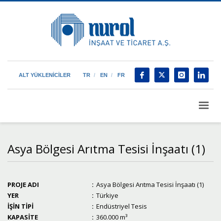
ALT YÜKLENİCİLER
TR
EN
FR
Asya Bölgesi Arıtma Tesisi İnşaatı (1)
PROJE ADI
:
Asya Bölgesi Arıtma Tesisi İnşaatı (1)
YER
:
Türkiye
İŞİN TİPİ
:
Endüstriyel Tesis
KAPASİTE
:
360.000 m³