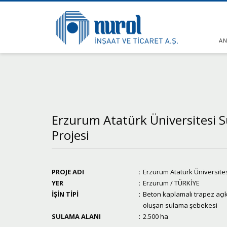
AN
Erzurum Atatürk Üniversitesi 
Projesi
PROJE ADI
:
Erzurum Atatürk Üniversite
YER
:
Erzurum / TÜRKİYE
İŞİN TİPİ
:
Beton kaplamalı trapez açı
oluşan sulama şebekesi
SULAMA ALANI
:
2.500 ha