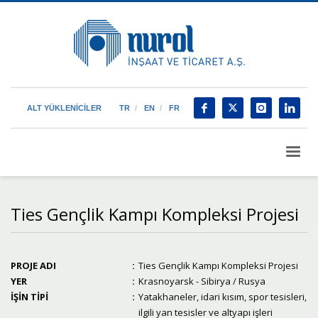
ALT YÜKLENİCİLER
TR
EN
FR
Ties Gençlik Kampı Kompleksi Projesi
PROJE ADI
:
Ties Gençlik Kampı Kompleksi Projesi
YER
:
Krasnoyarsk - Sibirya / Rusya
İŞİN TİPİ
:
Yatakhaneler, idari kısım, spor tesisleri,
ilgili yan tesisler ve altyapı işleri