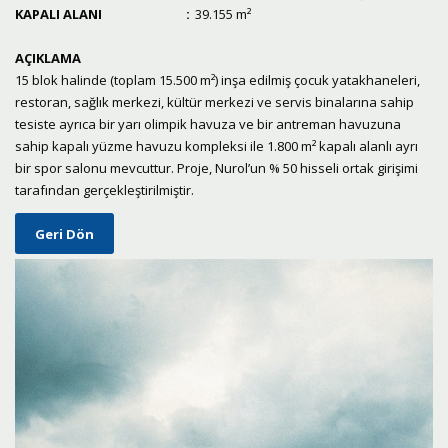
KAPALI ALANI
:
39.155 m²
AÇIKLAMA
15 blok halinde (toplam 15.500 m²) inşa edilmiş çocuk yatakhaneleri,
restoran, sağlık merkezi, kültür merkezi ve servis binalarına sahip
tesiste ayrıca bir yarı olimpik havuza ve bir antreman havuzuna
sahip kapalı yüzme havuzu kompleksi ile 1.800 m² kapalı alanlı ayrı
bir spor salonu mevcuttur. Proje, Nurol’un % 50 hisseli ortak girişimi
tarafından gerçekleştirilmiştir.
Geri Dön