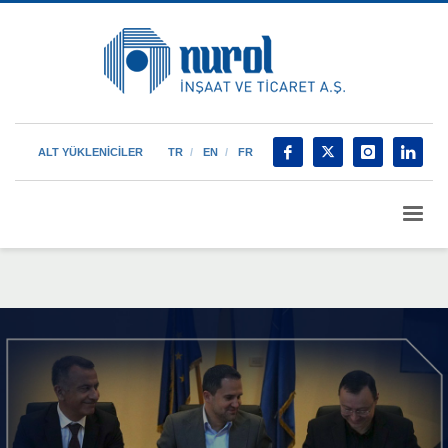
ALT YÜKLENİCİLER
TR
EN
FR